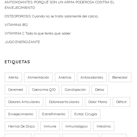
ANTIOXIDANTES: PORQUÉ SON UN ARMA PODEROSA CONTRA EL
ENVEJECIMIENTO
OSTEOPOROSIS: Cuando no se trata solamente del calcio…
VITAMINA B12
VITAMINA C Todo lo que tenés que saber
JUGO ENERGIZANTE
ETIQUETAS
Alerta
Alimentación
Anemia
Antioxidantes
Bienestar
Ceremed
Coenzima Q10
Constipación
Detox
Dolores Articulares
Doloresarticulares
Dolor Mano
Déficit
Envejecimiento
Estreñimiento
Evitar Cirugía
Hernia De Disco
Inmune
Inmunologico
Intestino