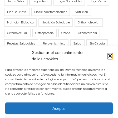
Jugos Detox
Jugosdetox
Jugos Saludables
Jugo Verde
Mar Del Plata
Medicinaortomolecular
Nutrición
Nutrición Biológica
Nutrición Saludable
Orthomolecular
Ortomolecular
Osteoporosis
Ozono
Ozonoterapia
Recetas Saludables
Rejuvenicimieto
Salud
Sin Cirugia
Gestionar el consentimiento
Stress Oxidativo
Tóxico
Túnel Carpiano
Vitamina B12
de las cookies
Vitamina C
Vitaminac
Vit B12
Para ofrecer las mejores experiencias, utilizamos tecnologías como las
cookies para almacenar y/o acceder a la información del dispositivo. El
consentimiento de estas tecnologías nos permitirá procesar datos como el
comportamiento de navegación o las identificaciones únicas en este sitio.
No consentir o retirar el consentimiento, puede afectar negativamente a
ciertas características y funciones.
Aceptar