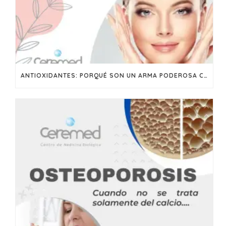
ANTIOXIDANTES: PORQUÉ SON UN ARMA PODEROSA CONTRA EL ENVEJECIMIENTO