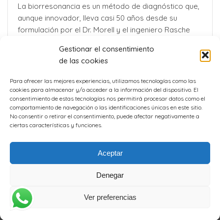
La biorresonancia es un método de diagnóstico que,
aunque innovador, lleva casi 50 años desde su
formulación por el Dr. Morell y el ingeniero Rasche
allá por la Alemania de los años ´70. [...]
Gestionar el consentimiento
de las cookies
Para ofrecer las mejores experiencias, utilizamos tecnologías como las
cookies para almacenar y/o acceder a la información del dispositivo. El
consentimiento de estas tecnologías nos permitirá procesar datos como el
comportamiento de navegación o las identificaciones únicas en este sitio.
No consentir o retirar el consentimiento, puede afectar negativamente a
ciertas características y funciones.
Aceptar
Denegar
Todos los derechos reservados ©CEREMED 2024 | Diseño
Estudio
Ver preferencias
Fluir