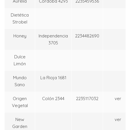
Aurelia
Córdoba 4293
2235459536
Dietética
Strobel
Honey
Independencia
2234482690
3705
Dulce
Limón
Mundo
La Rioja 1681
Sano
Origen
Colón 2344
2235117032
ver
Vegetal
New
ver
Garden