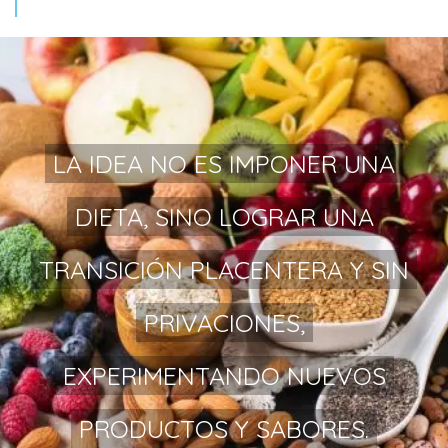
LA IDEA NO ES IMPONER UNA
DIETA, SINO LOGRAR UNA
TRANSICIÓN PLACENTERA Y SIN
PRIVACIONES,
EXPERIMENTANDO NUEVOS
PRODUCTOS Y SABORES.