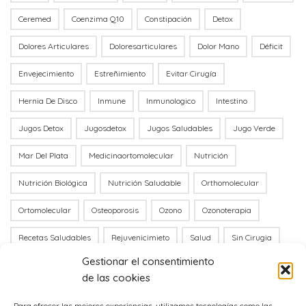
Ceremed
Coenzima Q10
Constipación
Detox
Dolores Articulares
Doloresarticulares
Dolor Mano
Déficit
Envejecimiento
Estreñimiento
Evitar Cirugía
Hernia De Disco
Inmune
Inmunologico
Intestino
Jugos Detox
Jugosdetox
Jugos Saludables
Jugo Verde
Mar Del Plata
Medicinaortomolecular
Nutrición
Nutrición Biológica
Nutrición Saludable
Orthomolecular
Ortomolecular
Osteoporosis
Ozono
Ozonoterapia
Recetas Saludables
Rejuvenicimieto
Salud
Sin Cirugia
Gestionar el consentimiento
Stress Oxidativo
Tóxico
Túnel Carpiano
Vitamina B12
de las cookies
Vitamina C
Vitaminac
Vit B12
Para ofrecer las mejores experiencias, utilizamos tecnologías como las