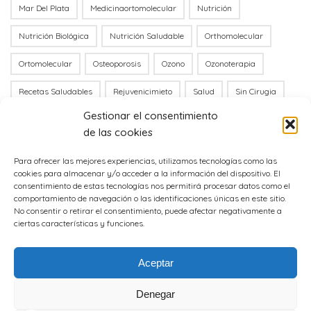
Mar Del Plata
Medicinaortomolecular
Nutrición
Nutrición Biológica
Nutrición Saludable
Orthomolecular
Ortomolecular
Osteoporosis
Ozono
Ozonoterapia
Recetas Saludables
Rejuvenicimieto
Salud
Sin Cirugia
Gestionar el consentimiento
Stress Oxidativo
Tóxico
Túnel Carpiano
Vitamina B12
de las cookies
Vitamina C
Vitaminac
Vit B12
Para ofrecer las mejores experiencias, utilizamos tecnologías como las
cookies para almacenar y/o acceder a la información del dispositivo. El
consentimiento de estas tecnologías nos permitirá procesar datos como el
comportamiento de navegación o las identificaciones únicas en este sitio.
No consentir o retirar el consentimiento, puede afectar negativamente a
ciertas características y funciones.
Aceptar
Denegar