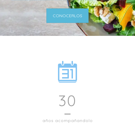
CONOCERLOS
30
años acompañandolo